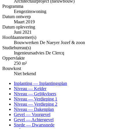
Architectuurproject (nieuwbouw)
Programma
Eengezinswoning
Datum ontwerp
Maart 2019
Datum oplevering
Juni 2021
Hoofdaannemer(s)
Bouwwerken De Naeyer Jozef & zoon
Studiebureau(s)
Ingenieursadvies De Clercq
Oppervlakte
250 m²
Bouwkost
Niet bekend
Inplanting — Inplantingsplan
Niveau — Kelder
Niveau — Gelijkvloers
Niveau — Verdieping 1
Niveau — Verdieping 2
Niveau — Dakenplan
Gevel — Voorgevel
Gevel — Achtergevel
Snede — Dwarssnede