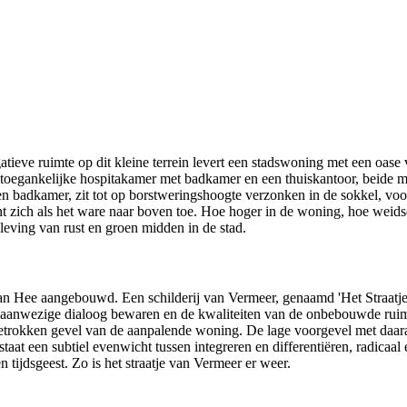
eve ruimte op dit kleine terrein levert een stadswoning met een oase 
oltoegankelijke hospitakamer met badkamer en een thuiskantoor, beide me
en badkamer, zit tot op borstweringshoogte verzonken in de sokkel, voo
t zich als het ware naar boven toe. Hoe hoger in de woning, hoe weids
eving van rust en groen midden in de stad.
n Hee aangebouwd. Een schilderij van Vermeer, genaamd 'Het Straatje”
e aanwezige dialoog bewaren en de kwaliteiten van de onbebouwde rui
getrokken gevel van de aanpalende woning. De lage voorgevel met daara
tstaat een subtiel evenwicht tussen integreren en differentiëren, radicaa
tijdsgeest. Zo is het straatje van Vermeer er weer.