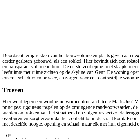
Doordacht terugtrekken van het bouwvolume en plaats geven aan negati
eerder gesloten gebouwd, als een sokkel. Hier bevindt zich een rolst
en transparant volume in hout. De eerste verdieping, met slaapkamer 
leefruimte met ruime zichten op de skyline van Gent. De woning open
creëren schaduw en privacy, en zorgen voor een contrastrijke woonbel
Troeven
Hier werd tegen een woning ontworpen door architecte Marie-José Va
principes: rigoureus inspelen op de omringende randvoorwaarden, d
werden onttrokken van het straatbeeld en volgen respectvol de terug
overburen en zorgt ervoor dat het zonlicht tot in de straat komt. Er on
met dezelfde hoogte, opening en schaal, maar elk met hun eigenheid en 
Type